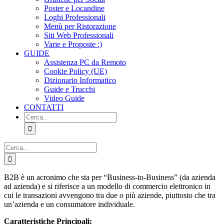
Poster e Locandine
Loghi Professionali
Menù per Ristorazione
Siti Web Professionali
Varie e Proposte :)
GUIDE
Assistenza PC da Remoto
Cookie Policy (UE)
Dizionario Informatico
Guide e Trucchi
Video Guide
CONTATTI
Cerca
per:
Cerca
per:
B2B è un acronimo che sta per “Business-to-Business” (da azienda
ad azienda) e si riferisce a un modello di commercio elettronico in
cui le transazioni avvengono tra due o più aziende, piuttosto che tra
un’azienda e un consumatore individuale.
Caratteristiche Principali: