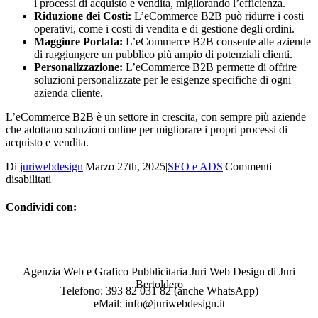
i processi di acquisto e vendita, migliorando l’efficienza.
Riduzione dei Costi:
L’eCommerce B2B può ridurre i costi
operativi, come i costi di vendita e di gestione degli ordini.
Maggiore Portata:
L’eCommerce B2B consente alle aziende
di raggiungere un pubblico più ampio di potenziali clienti.
Personalizzazione:
L’eCommerce B2B permette di offrire
soluzioni personalizzate per le esigenze specifiche di ogni
azienda cliente.
L’eCommerce B2B è un settore in crescita, con sempre più aziende
che adottano soluzioni online per migliorare i propri processi di
acquisto e vendita.
Di
juriwebdesign
|
Marzo 27th, 2025
|
SEO e ADS
|
Commenti
su
disabilitati
B2B
Condividi con:
Facebook
WhatsApp
Telegram
Email
Agenzia Web e Grafico Pubblicitaria Juri Web Design di Juri
Bertoldero
Telefono: 393 82 031 82 (anche WhatsApp)
eMail: info@juriwebdesign.it