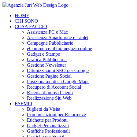
Salta
al
HOME
contenuto
CHI SONO
COSA FACCIO
Assistenza PC e Mac
Assistenza Smartphone e Tablet
Campagne Pubblicitarie
eCommerce: il tuo negozio online
Gadget e Stampe
Grafica Pubblicitaria
Gestione Newsletter
Ottimizzazioni SEO per Google
Gestione Pagine Social
Posizionamenti su Google Maps
Recupero di Account Social
Ricerca di nuovi Clienti
Realizzazione Siti Web
ESEMPI
Biglietti da Visita
Comunicazioni per Ricorrenze
Etichette per Prodotti
Gadget Personalizzati
Grafiche Professionali
Grafiche per Social