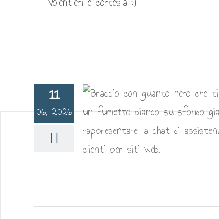
volentieri è cortesia :)
11
06, 2026
tenza clienti per
ti Web