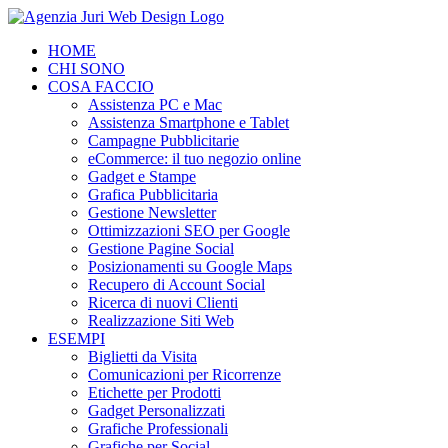
Salta
al
HOME
contenuto
CHI SONO
COSA FACCIO
Assistenza PC e Mac
Assistenza Smartphone e Tablet
Campagne Pubblicitarie
eCommerce: il tuo negozio online
Gadget e Stampe
Grafica Pubblicitaria
Gestione Newsletter
Ottimizzazioni SEO per Google
Gestione Pagine Social
Posizionamenti su Google Maps
Recupero di Account Social
Ricerca di nuovi Clienti
Realizzazione Siti Web
ESEMPI
Biglietti da Visita
Comunicazioni per Ricorrenze
Etichette per Prodotti
Gadget Personalizzati
Grafiche Professionali
Grafiche per Social