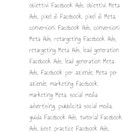
di una
hone