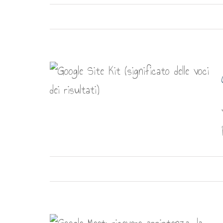
cato delle
i