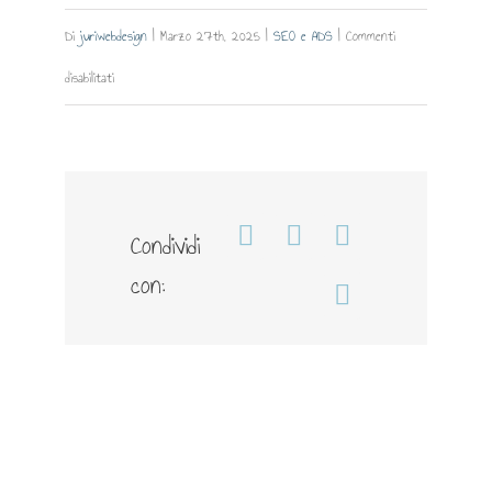
Di
juriwebdesign
|
Marzo 27th, 2025
|
SEO e ADS
|
Commenti
su
disabilitati
Copertura
Condividi
Facebook
WhatsApp
Telegram
con:
Email