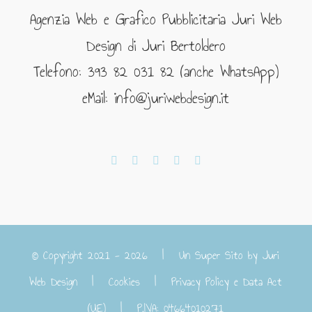
Agenzia Web e Grafico Pubblicitaria Juri Web
Design di Juri Bertoldero
Telefono: 393 82 031 82 (anche WhatsApp)
eMail: info@juriwebdesign.it
© Copyright 2021 -
2026 | Un Super Sito by
Juri
Web Design
|
Cookies
|
Privacy Policy e Data Act
(UE)
| P.IVA: 04664010271