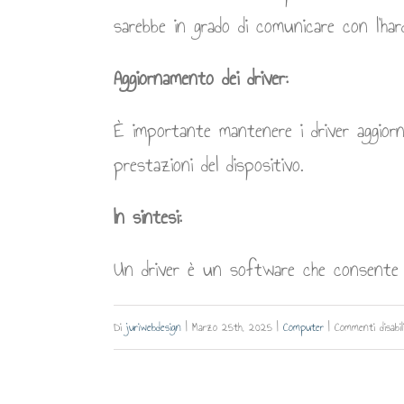
sarebbe in grado di comunicare con l’ha
Aggiornamento dei driver:
È importante mantenere i driver aggiorna
prestazioni del dispositivo.
In sintesi:
Un driver è un software che consente a
Di
juriwebdesign
|
Marzo 25th, 2025
|
Computer
|
Commenti disabil