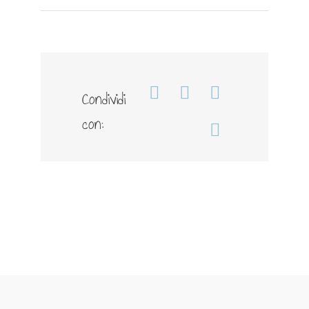
eCommerce
Condividi
Facebook
WhatsApp
Telegram
con:
Email