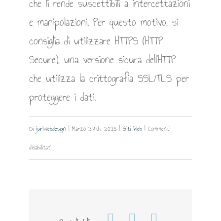
che li rende suscettibili a intercettazioni
e manipolazioni. Per questo motivo, si
consiglia di utilizzare HTTPS (HTTP
Secure), una versione sicura dell’HTTP
che utilizza la crittografia SSL/TLS per
proteggere i dati.
Di
juriwebdesign
|
Marzo 27th, 2025
|
Siti Web
|
Commenti
su
disabilitati
HTTP