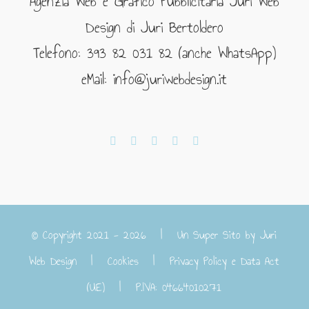
Agenzia Web e Grafico Pubblicitaria Juri Web
Design di Juri Bertoldero
Telefono: 393 82 031 82 (anche WhatsApp)
eMail: info@juriwebdesign.it
© Copyright 2021 -
2026 | Un Super Sito by
Juri
Web Design
|
Cookies
|
Privacy Policy e Data Act
(UE)
| P.IVA: 04664010271