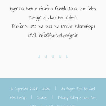
Agenzia Web e Grafico Pubblicitaria Juri Web
Design di Juri Bertoldero
Telefono: 393 82 031 82 (anche WhatsApp)
eMail: info@juriwebdesign.it
© Copyright 2021 -
2026 | Un Super Sito by
Juri
Web Design
|
Cookies
|
Privacy Policy e Data Act