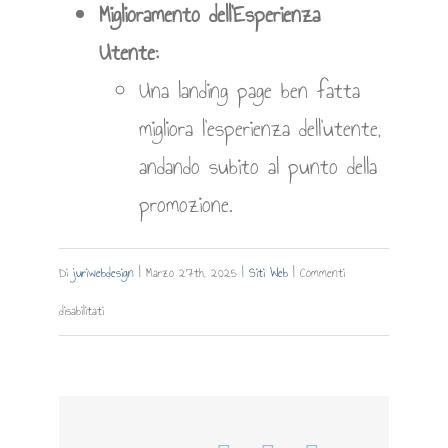
Miglioramento dell’Esperienza
Utente:
Una landing page ben fatta
migliora l’esperienza dell’utente,
andando subito al punto della
promozione.
Di
juriwebdesign
|
Marzo 27th, 2025
|
Siti Web
|
Commenti
su
disabilitati
Landing
Page