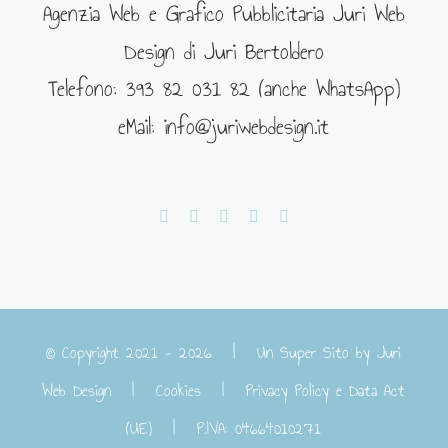
Agenzia Web e Grafico Pubblicitaria Juri Web
Design di Juri Bertoldero
Telefono: 393 82 031 82 (anche WhatsApp)
eMail: info@juriwebdesign.it
© Copyright 2021 -
2026 | Un Super Sito by
Juri
Web Design
|
Cookies
|
Privacy Policy e Data Act
(UE)
| P.IVA: 04664010271