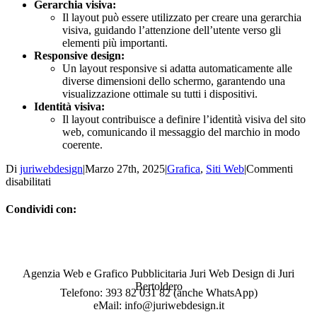
Gerarchia visiva:
Il layout può essere utilizzato per creare una gerarchia
visiva, guidando l’attenzione dell’utente verso gli
elementi più importanti.
Responsive design:
Un layout responsive si adatta automaticamente alle
diverse dimensioni dello schermo, garantendo una
visualizzazione ottimale su tutti i dispositivi.
Identità visiva:
Il layout contribuisce a definire l’identità visiva del sito
web, comunicando il messaggio del marchio in modo
coerente.
Di
juriwebdesign
|
Marzo 27th, 2025
|
Grafica
,
Siti Web
|
Commenti
su
disabilitati
Layout
Condividi con:
Facebook
WhatsApp
Telegram
Email
Agenzia Web e Grafico Pubblicitaria Juri Web Design di Juri
Bertoldero
Telefono: 393 82 031 82 (anche WhatsApp)
eMail: info@juriwebdesign.it