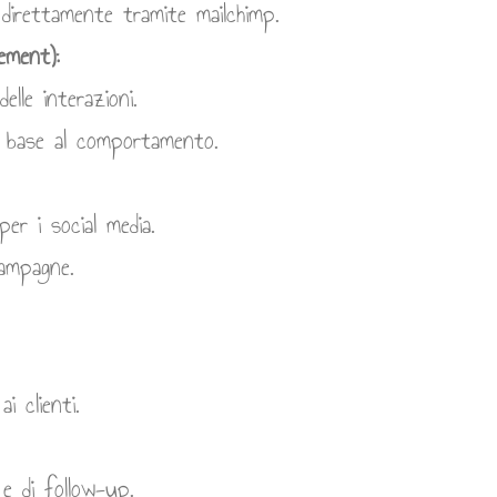
i direttamente tramite mailchimp.
ement):
elle interazioni.
n base al comportamento.
 per i social media.
campagne.
i clienti.
e di follow-up.