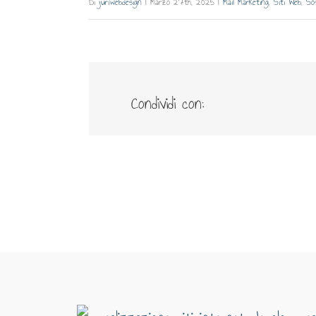
Di
juriwebdesign
|
Marzo 27th, 2025
|
Mail Marketing
,
Siti Web
,
So
Condividi con: