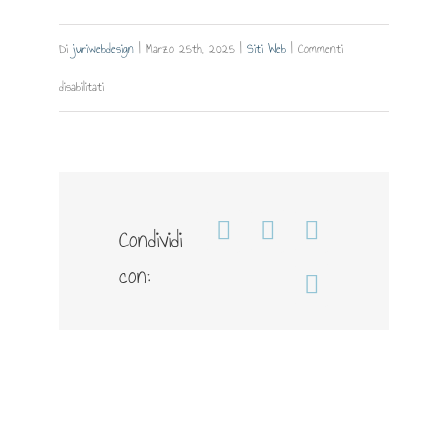
Di
juriwebdesign
|
Marzo 25th, 2025
|
Siti Web
|
Commenti
su
disabilitati
Pagine
Condividi
Facebook
WhatsApp
Telegram
con:
Email