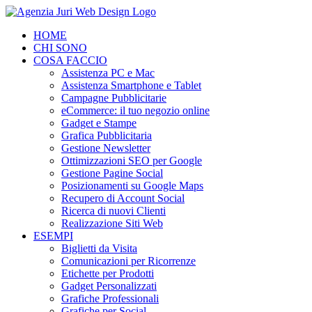
Salta
al
HOME
contenuto
CHI SONO
COSA FACCIO
Assistenza PC e Mac
Assistenza Smartphone e Tablet
Campagne Pubblicitarie
eCommerce: il tuo negozio online
Gadget e Stampe
Grafica Pubblicitaria
Gestione Newsletter
Ottimizzazioni SEO per Google
Gestione Pagine Social
Posizionamenti su Google Maps
Recupero di Account Social
Ricerca di nuovi Clienti
Realizzazione Siti Web
ESEMPI
Biglietti da Visita
Comunicazioni per Ricorrenze
Etichette per Prodotti
Gadget Personalizzati
Grafiche Professionali
Grafiche per Social