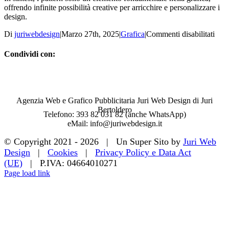
offrendo infinite possibilità creative per arricchire e personalizzare i
design.
su
Di
juriwebdesign
|
Marzo 27th, 2025
|
Grafica
|
Commenti disabilitati
Patt
Condividi con:
Facebook
WhatsApp
Telegram
Email
Agenzia Web e Grafico Pubblicitaria Juri Web Design di Juri
Bertoldero
Telefono: 393 82 031 82 (anche WhatsApp)
eMail: info@juriwebdesign.it
© Copyright 2021 -
2026 | Un Super Sito by
Juri Web
Design
|
Cookies
|
Privacy Policy e Data Act
(UE)
| P.IVA: 04664010271
Page load link
Torna
in
cima