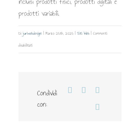
inclusi prodotti fisici, prodotti digitali e
prodotti variabili.
Di
juriwebdesign
|
Marzo 25th, 2025
|
Siti Web
|
Commenti
su
disabilitati
Prodotti
Condividi
Facebook
WhatsApp
Telegram
con:
Email