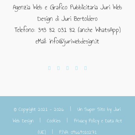
Agenzia Web e Grafico Pubblicitaria Juri Web
Design di Juri Bertoldero
Telefono: 393 82 031 82 (anche WhatsApp)
eMail: info@juriwebdesign.it
© Copyright 2021 -
2026 | Un Super Sito by
Juri
Web Design
|
Cookies
|
Privacy Policy e Data Act
(UE)
| P.IVA: 04664010271