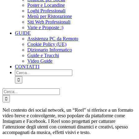
Poster e Locandine
Loghi Professionali
Menù per Ristorazione
Siti Web Professionali
Varie e Proposte :)
GUIDE
Assistenza PC da Remoto
Cookie Policy (UE)
Dizionario Informatico
Guide e Trucchi
Video Guide
CONTATTI
Cerca
per:
Cerca
per:
Nel contesto dei social network, un “Reel” si riferisce a un formato
video breve e coinvolgente, reso popolare da piattaforme come
Instagram e Facebook. I Reel sono progettati per catturare
l’attenzione degli utenti con contenuti dinamici e creativi, spesso
accompagnati da musica, effetti visivi e testo.