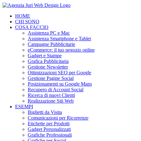
Salta
al
HOME
contenuto
CHI SONO
COSA FACCIO
Assistenza PC e Mac
Assistenza Smartphone e Tablet
Campagne Pubblicitarie
eCommerce: il tuo negozio online
Gadget e Stampe
Grafica Pubblicitaria
Gestione Newsletter
Ottimizzazioni SEO per Google
Gestione Pagine Social
Posizionamenti su Google Maps
Recupero di Account Social
Ricerca di nuovi Clienti
Realizzazione Siti Web
ESEMPI
Biglietti da Visita
Comunicazioni per Ricorrenze
Etichette per Prodotti
Gadget Personalizzati
Grafiche Professionali
Grafiche per Social