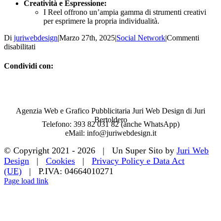
Creatività e Espressione:
I Reel offrono un’ampia gamma di strumenti creativi
per esprimere la propria individualità.
Di
juriwebdesign
|
Marzo 27th, 2025
|
Social Network
|
Commenti
su
disabilitati
Reel
Condividi con:
Facebook
WhatsApp
Telegram
Email
Agenzia Web e Grafico Pubblicitaria Juri Web Design di Juri
Bertoldero
Telefono: 393 82 031 82 (anche WhatsApp)
eMail: info@juriwebdesign.it
© Copyright 2021 -
2026 | Un Super Sito by
Juri Web
Design
|
Cookies
|
Privacy Policy e Data Act
(UE)
| P.IVA: 04664010271
Page load link
Torna
in
cima