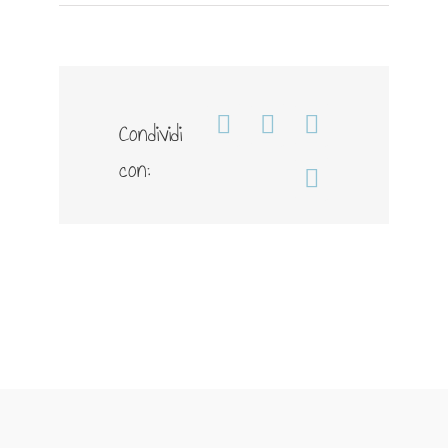
ROI
Condividi
Facebook
WhatsApp
Telegram
con:
Email