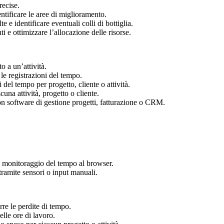
recise.
ntificare le aree di miglioramento.
lte e identificare eventuali colli di bottiglia.
i e ottimizzare l’allocazione delle risorse.
to a un’attività.
le registrazioni del tempo.
i del tempo per progetto, cliente o attività.
cuna attività, progetto o cliente.
con software di gestione progetti, fatturazione o CRM.
i monitoraggio del tempo al browser.
o tramite sensori o input manuali.
urre le perdite di tempo.
elle ore di lavoro.