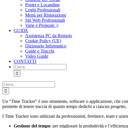
Poster e Locandine
Loghi Professionali
Menù per Ristorazione
Siti Web Professionali
Varie e Proposte :)
GUIDE
Assistenza PC da Remoto
Cookie Policy (UE)
Dizionario Informatico
Guide e Trucchi
Video Guide
CONTATTI
Cerca
per:
Cerca
per:
Un “Time Tracker” è uno strumento, software o applicazione, che cons
permette di tenere traccia di quanto tempo dedichi a ciascun progetto, 
I Time Tracker sono utilizzati da professionisti, freelance, team e aziend
Gestione del tempo
: per migliorare la produttività e l’efficienza