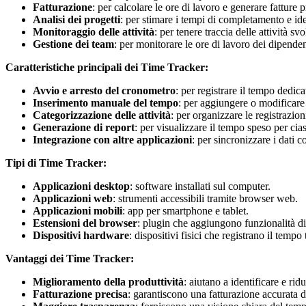
Fatturazione
: per calcolare le ore di lavoro e generare fatture p
Analisi dei progetti
: per stimare i tempi di completamento e ide
Monitoraggio delle attività
: per tenere traccia delle attività svo
Gestione dei team
: per monitorare le ore di lavoro dei dipendent
Caratteristiche principali dei Time Tracker:
Avvio e arresto del cronometro
: per registrare il tempo dedica
Inserimento manuale del tempo
: per aggiungere o modificare 
Categorizzazione delle attività
: per organizzare le registrazion
Generazione di report
: per visualizzare il tempo speso per cias
Integrazione con altre applicazioni
: per sincronizzare i dati 
Tipi di Time Tracker:
Applicazioni desktop
: software installati sul computer.
Applicazioni web
: strumenti accessibili tramite browser web.
Applicazioni mobili
: app per smartphone e tablet.
Estensioni del browser
: plugin che aggiungono funzionalità d
Dispositivi hardware
: dispositivi fisici che registrano il temp
Vantaggi dei Time Tracker:
Miglioramento della produttività
: aiutano a identificare e rid
Fatturazione precisa
: garantiscono una fatturazione accurata d