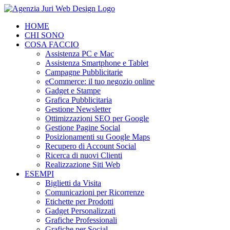
Salta
al
HOME
contenuto
CHI SONO
COSA FACCIO
Assistenza PC e Mac
Assistenza Smartphone e Tablet
Campagne Pubblicitarie
eCommerce: il tuo negozio online
Gadget e Stampe
Grafica Pubblicitaria
Gestione Newsletter
Ottimizzazioni SEO per Google
Gestione Pagine Social
Posizionamenti su Google Maps
Recupero di Account Social
Ricerca di nuovi Clienti
Realizzazione Siti Web
ESEMPI
Biglietti da Visita
Comunicazioni per Ricorrenze
Etichette per Prodotti
Gadget Personalizzati
Grafiche Professionali
Grafiche per Social