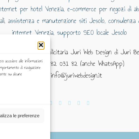
 Web e Grafico Pubblicitaria Juri Web Design di Juri Be
Telefono: 393 82 031 82 (anche WhatsApp)
e/o accedere alle informazioni
comportamento di navigazione
eMail: info@juriwebdesign.it
mente su alcune
alizza le preferenze