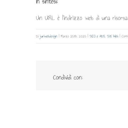
In sintesi:
Un URL è l’indirizzo web di una risorsa
Di
juriwebdesign
|
Marzo 25th, 2025
|
SEO e ADS
,
Siti Web
|
Comm
Condividi con: