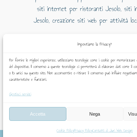
Impostiamo la Privacy?
Agenzia
Per fornire le migliori esperienze, utilizziamo tecnologie come i cookie per memorizzare 
del dispositivo. Il consenso a queste tecnologie ci permetterà di elaborare dati come il 
o ID unici su questo sito. Non acconsentire o ritirare il consenso può influire negativa
caratteristiche e funzioni.
Gestisci servizi
Accetta
Nega
Visu
Cookie Policy
Privacy Policy
Contatti di Juri Web Design