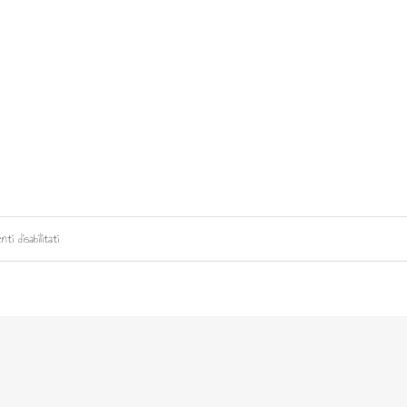
su
ti disabilitati
Web
App