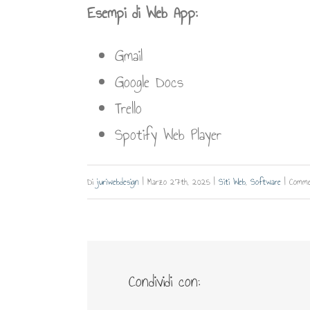
Esempi di Web App:
Gmail
Google Docs
Trello
Spotify Web Player
Di
juriwebdesign
|
Marzo 27th, 2025
|
Siti Web
,
Software
|
Commen
Condividi con: