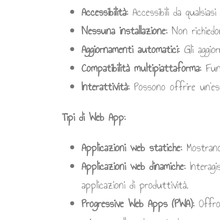
Accessibilità:
Accessibili da qualsia
Nessuna installazione:
Non richiedon
Aggiornamenti automatici:
Gli aggior
Compatibilità multipiattaforma:
Funz
Interattività:
Possono offrire un’esp
Tipi di Web App:
Applicazioni web statiche:
Mostrano 
Applicazioni web dinamiche:
Interagi
applicazioni di produttività.
Progressive Web Apps (PWA):
Offron