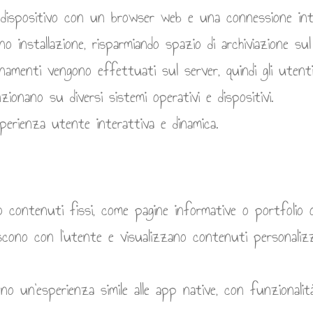
si dispositivo con un browser web e una connessione int
o installazione, risparmiando spazio di archiviazione sul 
namenti vengono effettuati sul server, quindi gli utenti
ionano su diversi sistemi operativi e dispositivi.
erienza utente interattiva e dinamica.
contenuti fissi, come pagine informative o portfolio o
scono con l’utente e visualizzano contenuti personaliz
o un’esperienza simile alle app native, con funzionalit