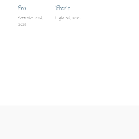
lo 
Pro
iPhone
su
Settembre 23rd,
Luglio 3rd, 2025
2025
Giugn
2025