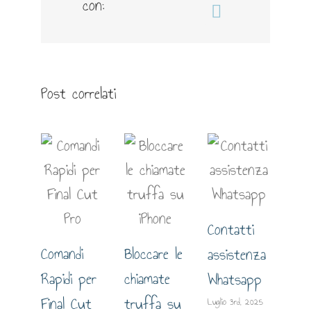
con:
Email
Post correlati
Contatti
Comandi
Bloccare le
assistenza
Gui
Rapidi per
chiamate
Whatsapp
est
Final Cut
truffa su
Luglio 3rd, 2025