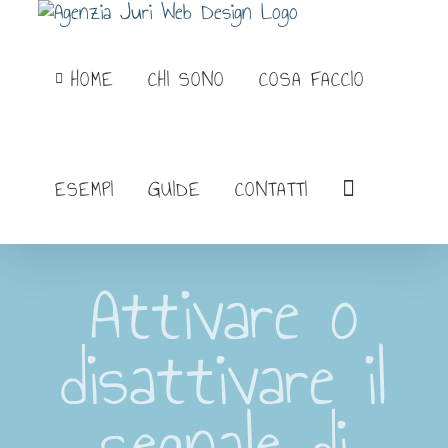
Salta
al
HOME
CHI SONO
COSA FACCIO
contenuto
ESEMPI
GUIDE
CONTATTI
Attivare o
disattivare il
segnale di