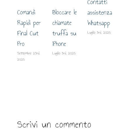
Contatti
Comandi
Bloccare le
assistenza
Gui
Rapidi per
chiamate
Whatsapp
est
Final Cut
truffa su
Luglio 3rd, 2025
lo 
Pro
iPhone
su
Settembre 23rd,
Luglio 3rd, 2025
2025
Giugn
2025
Scrivi un commento