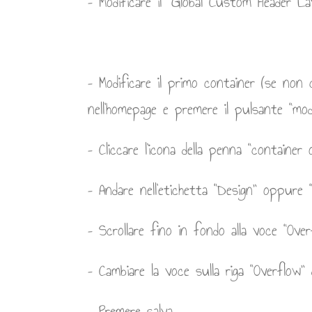
– Modificare il “Global Custom Header La
– Modificare il primo container (se non c
nell’homepage e premere il pulsante “modi
– Cliccare l’icona della penna “container 
– Andare nell’etichetta “Design” oppure “
– Scrollare fino in fondo alla voce “Over
– Cambiare la voce sulla riga “Overflow”
– Premere salva.