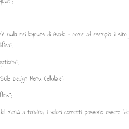
yout”;
’è nulla nei layouts di Avada – come ad esempio il sito j
fica”;
options”;
Stile Design Menu Cellulare”;
flow”;
 dal menù a tendina, i valori corretti possono essere “de