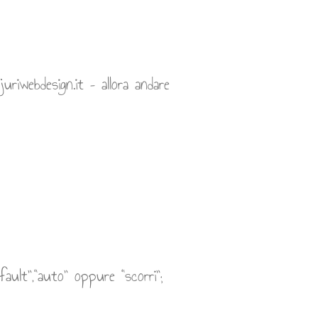
uriwebdesign.it – allora andare
fault”,“auto” oppure “scorri”;