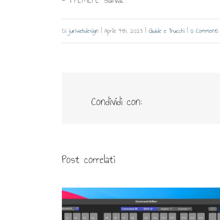
Di
juriwebdesign
|
Aprile 4th, 2023
|
Guide e Trucchi
|
0 Commenti
Condividi con:
Post correlati