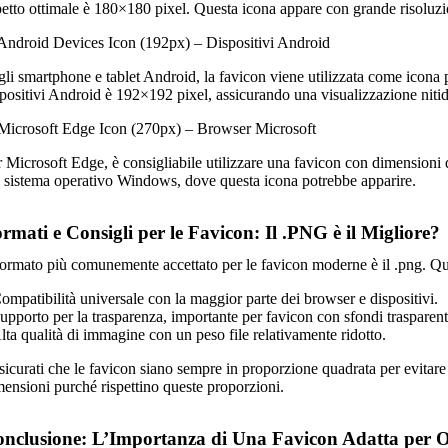
petto ottimale è 180×180 pixel. Questa icona appare con grande risoluzi
 Android Devices Icon (192px) – Dispositivi Android
gli smartphone e tablet Android, la favicon viene utilizzata come icona p
spositivi Android è 192×192 pixel, assicurando una visualizzazione nitid
 Microsoft Edge Icon (270px) – Browser Microsoft
 Microsoft Edge, è consigliabile utilizzare una favicon con dimensioni di
l sistema operativo Windows, dove questa icona potrebbe apparire.
rmati e Consigli per le Favicon: Il .PNG è il Migliore?
 formato più comunemente accettato per le favicon moderne è il .png. Qu
ompatibilità universale con la maggior parte dei browser e dispositivi.
upporto per la trasparenza, importante per favicon con sfondi trasparent
lta qualità di immagine con un peso file relativamente ridotto.
sicurati che le favicon siano sempre in proporzione quadrata per evitare
mensioni purché rispettino queste proporzioni.
nclusione: L’Importanza di Una Favicon Adatta per O