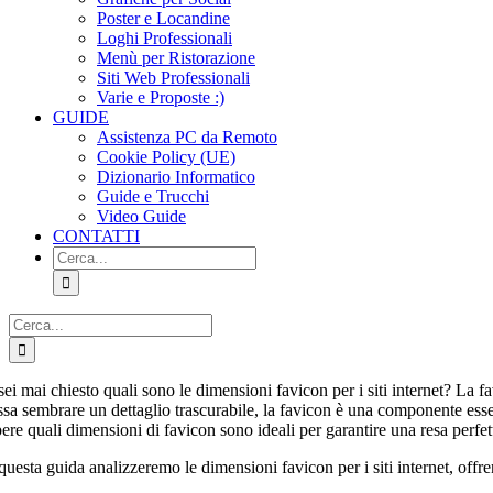
Poster e Locandine
Loghi Professionali
Menù per Ristorazione
Siti Web Professionali
Varie e Proposte :)
GUIDE
Assistenza PC da Remoto
Cookie Policy (UE)
Dizionario Informatico
Guide e Trucchi
Video Guide
CONTATTI
Cerca
per:
Cerca
per:
sei mai chiesto quali sono le dimensioni favicon per i siti internet? La f
sa sembrare un dettaglio trascurabile, la favicon è una componente essenz
ere quali dimensioni di favicon sono ideali per garantire una resa perfett
 questa guida analizzeremo le dimensioni favicon per i siti internet, off