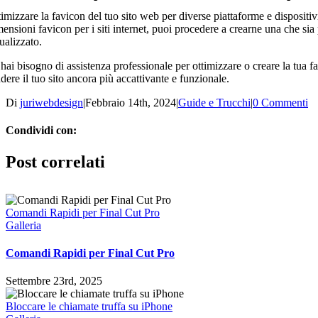
imizzare la favicon del tuo sito web per diverse piattaforme e dispositiv
ensioni favicon per i siti internet, puoi procedere a crearne una che si
ualizzato.
hai bisogno di assistenza professionale per ottimizzare o creare la tua 
dere il tuo sito ancora più accattivante e funzionale.
Di
juriwebdesign
|
Febbraio 14th, 2024
|
Guide e Trucchi
|
0 Commenti
Condividi con:
Facebook
WhatsApp
Telegram
Email
Post correlati
Comandi Rapidi per Final Cut Pro
Galleria
Comandi Rapidi per Final Cut Pro
Settembre 23rd, 2025
Bloccare le chiamate truffa su iPhone