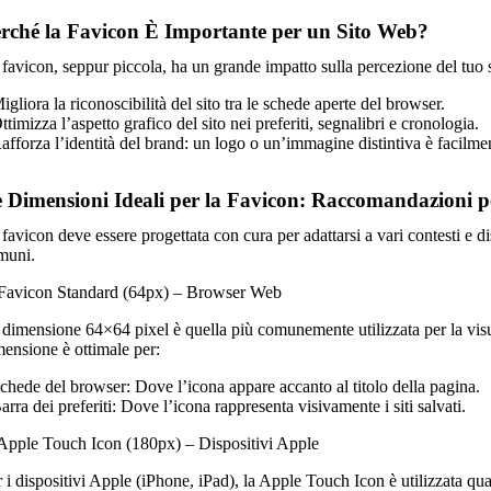
rché la Favicon È Importante per un Sito Web?
 favicon, seppur piccola, ha un grande impatto sulla percezione del tuo 
igliora la riconoscibilità del sito tra le schede aperte del browser.
ttimizza l’aspetto grafico del sito nei preferiti, segnalibri e cronologia.
afforza l’identità del brand: un logo o un’immagine distintiva è facilmen
 Dimensioni Ideali per la Favicon: Raccomandazioni p
favicon deve essere progettata con cura per adattarsi a vari contesti e di
muni.
 Favicon Standard (64px) – Browser Web
 dimensione 64×64 pixel è quella più comunemente utilizzata per la vis
mensione è ottimale per:
Schede del browser: Dove l’icona appare accanto al titolo della pagina.
arra dei preferiti: Dove l’icona rappresenta visivamente i siti salvati.
 Apple Touch Icon (180px) – Dispositivi Apple
r i dispositivi Apple (iPhone, iPad), la Apple Touch Icon è utilizzata qu