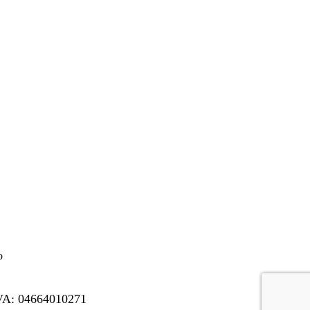
o
A: 04664010271