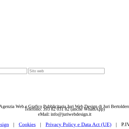
Agenzia Web e Grafico Pubblicitaria Juri Web Design di Juri Bertolder
Telefono: 393 82 031 82 (anche WhatsApp)
eMail: info@juriwebdesign.it
sign
|
Cookies
|
Privacy Policy e Data Act (UE)
| P.IV