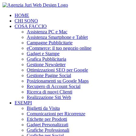
Salta
al
HOME
contenuto
CHI SONO
COSA FACCIO
Assistenza PC e Mac
Assistenza Smartphone e Tablet
Campagne Pubblicitarie
eCommerce: il tuo negozio online
Gadget e Stampe
Grafica Pubblicitaria
Gestione Newsletter
Ottimizzazioni SEO per Google
Gestione Pagine Social
Posizionamenti su Google Maps
Recupero di Account Social
Ricerca di nuovi Clienti
Realizzazione Siti Web
ESEMPI
Biglietti da Visita
Comunicazioni per Ricorrenze
Etichette per Prodotti
Gadget Personalizzati
Grafiche Professionali
Grafiche per Social