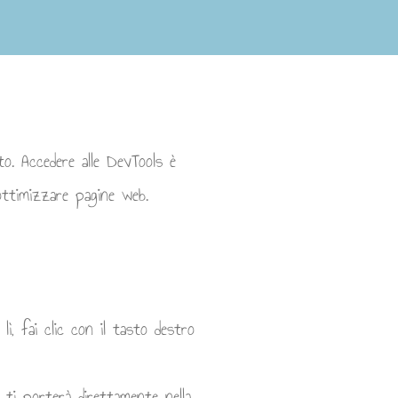
to. Accedere alle DevTools è
 ottimizzare pagine web.
lì, fai clic con il tasto destro
 ti porterà direttamente nella