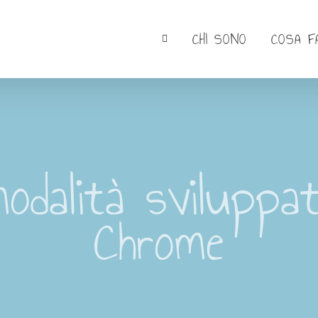
CHI SONO
COSA F
modalità sviluppa
Chrome