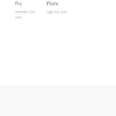
lo 
Pro
iPhone
su
Settembre 23rd,
Luglio 3rd, 2025
2025
Giugn
2025