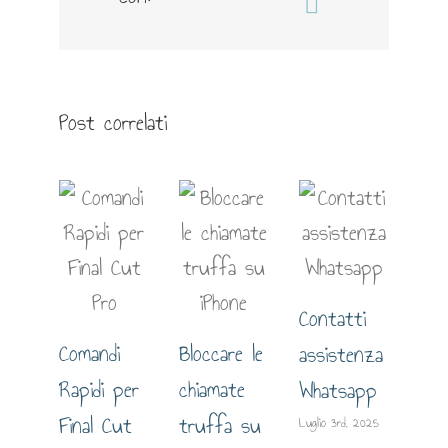
Email
Post correlati
Contatti
Comandi
Bloccare le
assistenza
Gui
Rapidi per
chiamate
Whatsapp
est
Final Cut
truffa su
Luglio 3rd, 2025