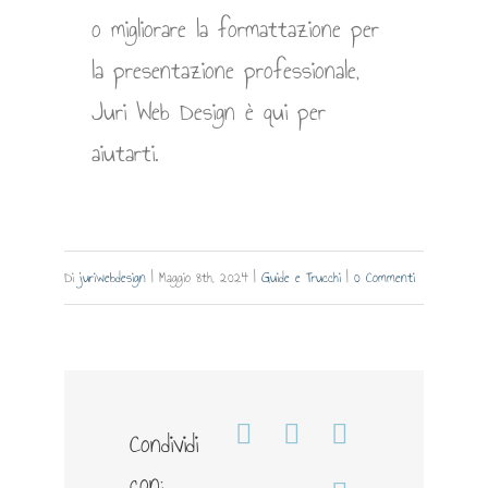
o migliorare la formattazione per
la presentazione professionale,
Juri Web Design è qui per
aiutarti.
Di
juriwebdesign
|
Maggio 8th, 2024
|
Guide e Trucchi
|
0 Commenti
Condividi
Facebook
WhatsApp
Telegram
con: