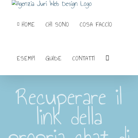
Salta
al
HOME
CHI SONO
COSA FACCIO
contenuto
ESEMPI
GUIDE
CONTATTI
Recuperare il
link della
propria chat di