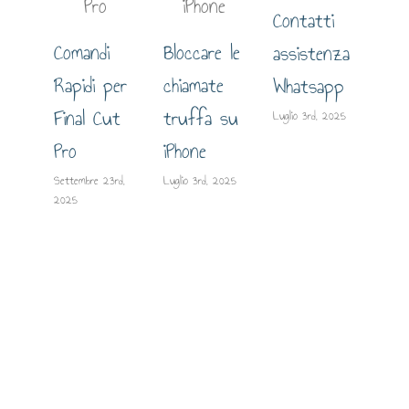
Contatti
Comandi
Bloccare le
assistenza
Gui
Rapidi per
chiamate
Whatsapp
est
Final Cut
truffa su
Luglio 3rd, 2025
lo 
Pro
iPhone
su
Settembre 23rd,
Luglio 3rd, 2025
2025
Giugn
2025