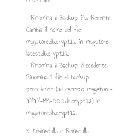
• Rinomina il Backup Più Recente:
Cambia il nome del file
msgstore.db.crypt12 in msgstore-
latest.db.crypt12.
• Rinomina il Backup Precedente:
Rinomina il file di backup
precedente (ad esempio msgstore-
YYYY-MM-DD.1.db.crypt12) in
msgstore.db.crypt12.
3. Disinstalla e Reinstalla