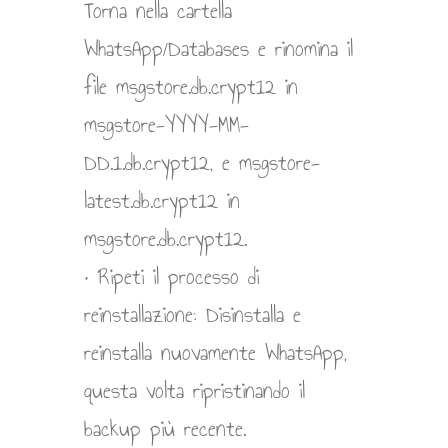
Torna nella cartella
WhatsApp/Databases e rinomina il
file msgstore.db.crypt12 in
msgstore-YYYY-MM-
DD.1.db.crypt12, e msgstore-
latest.db.crypt12 in
msgstore.db.crypt12.
• Ripeti il processo di
reinstallazione: Disinstalla e
reinstalla nuovamente WhatsApp,
questa volta ripristinando il
backup più recente.