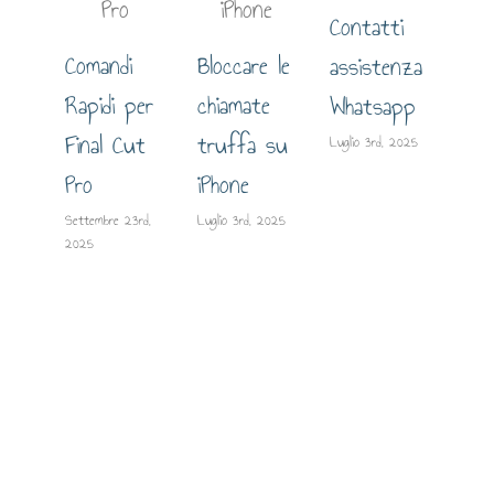
Contatti
Comandi
Bloccare le
assistenza
Gui
Rapidi per
chiamate
Whatsapp
est
Final Cut
truffa su
Luglio 3rd, 2025
lo 
Pro
iPhone
su
Settembre 23rd,
Luglio 3rd, 2025
2025
Giugn
2025