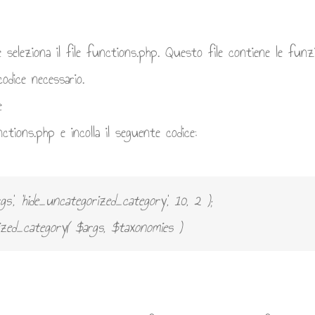
 e seleziona il file functions.php. Questo file contiene le fun
codice necessario.
e
nctions.php e incolla il seguente codice:
gs', 'hide_uncategorized_category', 10, 2 );
ized_category( $args, $taxonomies )