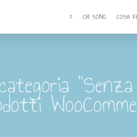
CHI SONO
COSA F
categoria “Senza 
odotti WooComme