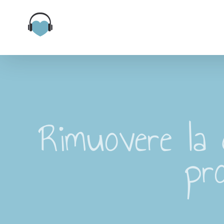
Salta
al
contenuto
Rimuovere la 
pr