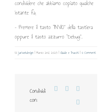
condividere che abbiamo copiato qualche
istante fa;
– Premere il tasto “INVIO” della tastiera
oppure il tasto azzurro “Debug”.
Di
juriwebdesign
|
Marzo 2nd, 2023
|
Guide e Trucchi
|
0 Commenti
Condividi
Facebook
WhatsApp
Telegram
con:
Email