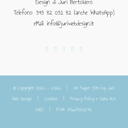
Design di Juri Bertoldero
Telefono: 393 82 031 82 (anche WhatsApp)
eMail: info@juriwebdesign.it
© Copyright 2021 -
2026 | Un Super Sito by
Juri
Web Design
|
Cookies
|
Privacy Policy e Data Act
(UE)
| P.IVA: 04664010271