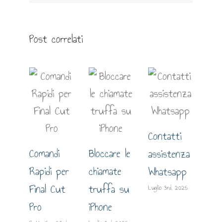
Post correlati
Contatti
Comandi
Bloccare le
assistenza
Gui
Rapidi per
chiamate
Whatsapp
est
Final Cut
truffa su
Luglio 3rd, 2025
lo 
Pro
iPhone